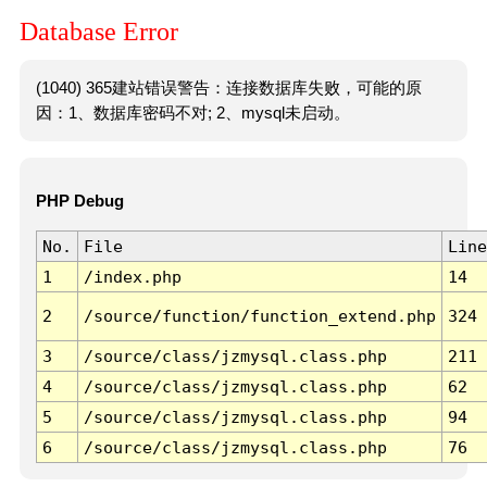
Database Error
(1040) 365建站错误警告：连接数据库失败，可能的原
因：1、数据库密码不对; 2、mysql未启动。
PHP Debug
No.
File
Line
1
/index.php
14
2
/source/function/function_extend.php
324
3
/source/class/jzmysql.class.php
211
4
/source/class/jzmysql.class.php
62
5
/source/class/jzmysql.class.php
94
6
/source/class/jzmysql.class.php
76