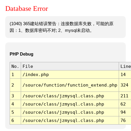
Database Error
(1040) 365建站错误警告：连接数据库失败，可能的原
因：1、数据库密码不对; 2、mysql未启动。
PHP Debug
No.
File
Line
1
/index.php
14
2
/source/function/function_extend.php
324
3
/source/class/jzmysql.class.php
211
4
/source/class/jzmysql.class.php
62
5
/source/class/jzmysql.class.php
94
6
/source/class/jzmysql.class.php
76