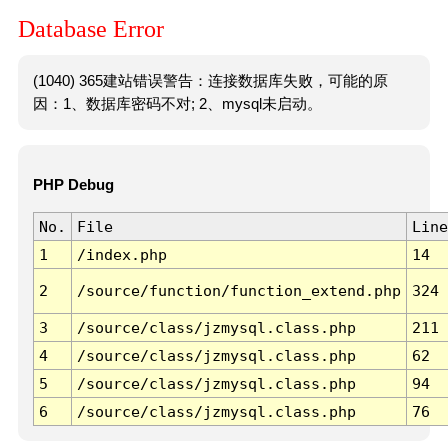
Database Error
(1040) 365建站错误警告：连接数据库失败，可能的原
因：1、数据库密码不对; 2、mysql未启动。
PHP Debug
No.
File
Line
1
/index.php
14
2
/source/function/function_extend.php
324
3
/source/class/jzmysql.class.php
211
4
/source/class/jzmysql.class.php
62
5
/source/class/jzmysql.class.php
94
6
/source/class/jzmysql.class.php
76