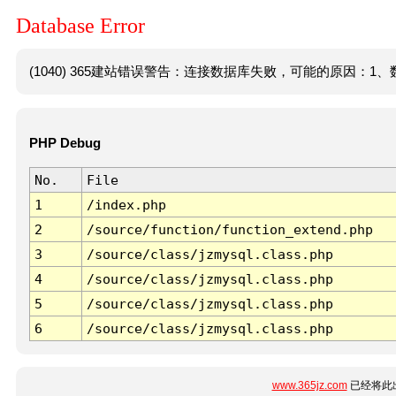
Database Error
(1040) 365建站错误警告：连接数据库失败，可能的原因：1、数
PHP Debug
No.
File
1
/index.php
2
/source/function/function_extend.php
3
/source/class/jzmysql.class.php
4
/source/class/jzmysql.class.php
5
/source/class/jzmysql.class.php
6
/source/class/jzmysql.class.php
www.365jz.com
已经将此