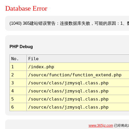
Database Error
(1040) 365建站错误警告：连接数据库失败，可能的原因：1、数
PHP Debug
No.
File
1
/index.php
2
/source/function/function_extend.php
3
/source/class/jzmysql.class.php
4
/source/class/jzmysql.class.php
5
/source/class/jzmysql.class.php
6
/source/class/jzmysql.class.php
www.365jz.com
已经将此