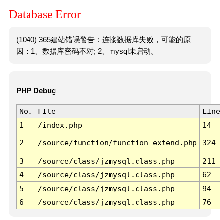
Database Error
(1040) 365建站错误警告：连接数据库失败，可能的原
因：1、数据库密码不对; 2、mysql未启动。
PHP Debug
No.
File
Line
1
/index.php
14
2
/source/function/function_extend.php
324
3
/source/class/jzmysql.class.php
211
4
/source/class/jzmysql.class.php
62
5
/source/class/jzmysql.class.php
94
6
/source/class/jzmysql.class.php
76