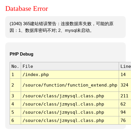
Database Error
(1040) 365建站错误警告：连接数据库失败，可能的原
因：1、数据库密码不对; 2、mysql未启动。
PHP Debug
No.
File
Line
1
/index.php
14
2
/source/function/function_extend.php
324
3
/source/class/jzmysql.class.php
211
4
/source/class/jzmysql.class.php
62
5
/source/class/jzmysql.class.php
94
6
/source/class/jzmysql.class.php
76