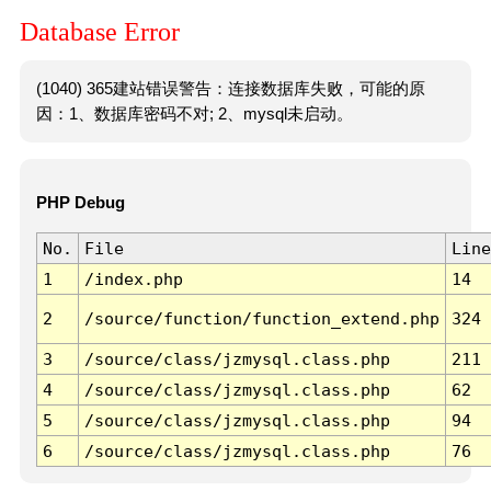
Database Error
(1040) 365建站错误警告：连接数据库失败，可能的原
因：1、数据库密码不对; 2、mysql未启动。
PHP Debug
No.
File
Line
1
/index.php
14
2
/source/function/function_extend.php
324
3
/source/class/jzmysql.class.php
211
4
/source/class/jzmysql.class.php
62
5
/source/class/jzmysql.class.php
94
6
/source/class/jzmysql.class.php
76