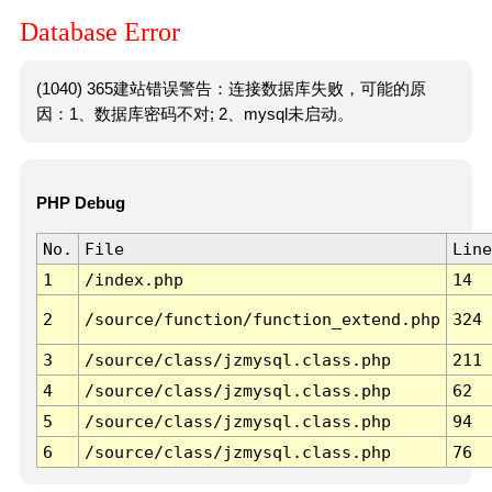
Database Error
(1040) 365建站错误警告：连接数据库失败，可能的原
因：1、数据库密码不对; 2、mysql未启动。
PHP Debug
No.
File
Line
1
/index.php
14
2
/source/function/function_extend.php
324
3
/source/class/jzmysql.class.php
211
4
/source/class/jzmysql.class.php
62
5
/source/class/jzmysql.class.php
94
6
/source/class/jzmysql.class.php
76