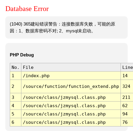
Database Error
(1040) 365建站错误警告：连接数据库失败，可能的原
因：1、数据库密码不对; 2、mysql未启动。
PHP Debug
No.
File
Line
1
/index.php
14
2
/source/function/function_extend.php
324
3
/source/class/jzmysql.class.php
211
4
/source/class/jzmysql.class.php
62
5
/source/class/jzmysql.class.php
94
6
/source/class/jzmysql.class.php
76