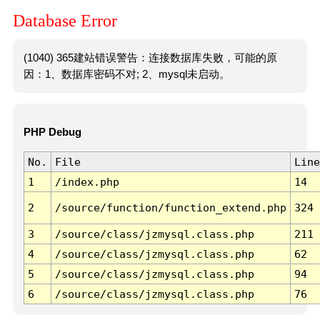
Database Error
(1040) 365建站错误警告：连接数据库失败，可能的原
因：1、数据库密码不对; 2、mysql未启动。
PHP Debug
No.
File
Line
1
/index.php
14
2
/source/function/function_extend.php
324
3
/source/class/jzmysql.class.php
211
4
/source/class/jzmysql.class.php
62
5
/source/class/jzmysql.class.php
94
6
/source/class/jzmysql.class.php
76